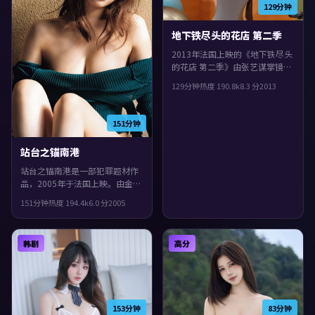
129分钟
地下铁尽头的花店 第二季
2013年法国上映的《地下铁尽头
的花店 第二季》由张艺谋掌镜，
苍井优、周冬雨、文淇共同演
129分钟
热度
190.8
k
8.3
分
2013
绎。类型上偏战争，结局留白，
给观众回味与讨论空间，观感紧
凑，值得推荐。
151分钟
站台之锚南港
站台之锚南港是一部犯罪题材作
品，2005年于法国上映。由金基
德执导，白宇、李秉宪、廖凡等
151分钟
热度
194.4
k
6.0
分
2005
主演。人物在道德与生存之间反
复拉扯，观感紧凑，值得推荐。
韩剧
高分
153分钟
83分钟