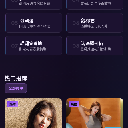
高清片源与院线专题
古装历史与传奇故事
🎨
🎤
动漫
综艺
05
06
国漫与海外动画精选
热播综艺与真人秀
💕
🔍
甜宠爱情
悬疑刑侦
07
08
甜宠与青春爱情剧
悬疑推理与刑侦剧集
热门推荐
全部片单
热播
热播