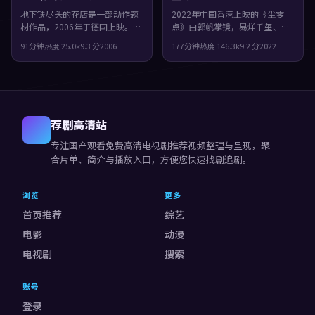
地下铁尽头的花店是一部动作题
2022年中国香港上映的《尘零
材作品，2006年于德国上映。由
点》由郭帆掌镜，易烊千玺、谭
罗泓轸执导，咏梅、任素汐、木
卓、提莫西·查拉梅共同演绎。
91分钟
热度
25.0
k
9.3
分
2006
177分钟
热度
146.3
k
9.2
分
2022
村拓哉等主演。一场意外把原本
类型上偏奇幻，镜头语言偏写
平行的人生拧在一起，观感紧
实，细节里埋着伏笔，观感紧
凑，值得推荐。
凑，值得推荐。
荐剧高清站
专注
国产观看免费高清电视剧推荐视频
整理与呈现，聚
合片单、简介与播放入口，方便您快速找剧追剧。
浏览
更多
首页推荐
综艺
电影
动漫
电视剧
搜索
账号
登录