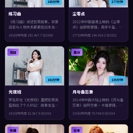
165分钟
177分钟
练习曲
尘零点
《练习曲》讲述犯罪故事，背景
2022年中国香港上映的《尘零
设定与人物关系都紧扣日本当下
点》由郭帆掌镜，易烊千玺、谭
的生活质感。2000年上映，斯皮
卓、提莫西·查拉梅共同演绎。
165分钟
热度
181.4
k
7.7
分
2000
177分钟
热度
146.3
k
9.2
分
2022
尔伯格执导，全度妍、段奕宏、
类型上偏奇幻，镜头语言偏写
长泽雅美领衔。人物在道德与生
实，细节里埋着伏笔，观感紧
存之间反复拉扯，片尾余味很
凑，值得推荐。
完结
高分
足。
161分钟
135分钟
光夜班
月与备忘录
罗泓轸在《光夜班》里把犯罪类
2014年中国大陆上映的《月与备
型拍出了个人印记：故事发生在
忘录》由阿方索·卡隆掌镜，沈
中国台湾，2016年与观众见面。
腾、易烊千玺、文淇共同演绎。
161分钟
热度
52.5
k
7.9
分
2016
135分钟
热度
70.7
k
8.0
分
2014
主演包括周冬雨、裴斗娜、役所
类型上偏喜剧，配乐与声场强化
广司。真相像洋葱一样被层层剥
了不安与孤独感，观感紧凑，值
开，整体完成度较高，适合喜欢
得推荐。
热播
日本
细腻叙事与人物刻画的观众。