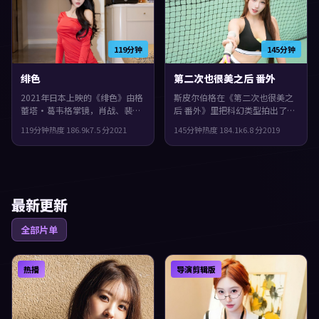
119分钟
145分钟
绯色
第二次也很美之后 番外
2021年日本上映的《绯色》由格
斯皮尔伯格在《第二次也很美之
蕾塔·葛韦格掌镜，肖战、裴斗
后 番外》里把科幻类型拍出了个
娜、孙艺珍共同演绎。类型上偏
人印记：故事发生在法国，2019
119分钟
热度
186.9
k
7.5
分
2021
145分钟
热度
184.1
k
6.8
分
2019
冒险，影片在类型框架里仍保留
年与观众见面。主演包括蒂尔达
了作者表达，镜头语言偏写实，
·斯文顿、黄渤、安藤樱。结局
细节里埋着伏笔。
留白，给观众回味与讨论空间，
片尾余味很足。
最新更新
全部片单
热播
导演剪辑版