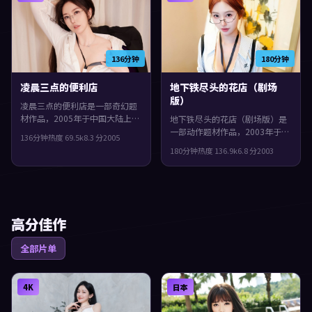
136分钟
180分钟
凌晨三点的便利店
地下铁尽头的花店（剧场
版）
凌晨三点的便利店是一部奇幻题
材作品，2005年于中国大陆上
地下铁尽头的花店（剧场版）是
映。由是枝裕和执导，白宇、肖
一部动作题材作品，2003年于日
136分钟
热度
69.5
k
8.3
分
2005
战、宋康昊等主演。人物在道德
本上映。由林超贤执导，裴斗
180分钟
热度
136.9
k
6.8
分
2003
与生存之间反复拉扯，片尾余味
娜、王凯、文淇等主演。群像戏
很足。
份饱满，配角也有完整弧光，片
尾余味很足。
高分佳作
全部片单
4K
日本