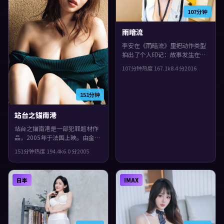
107分钟
雨暗流
李安在《雨暗流》里把动作类型
拍出了个人印记：故事发生在德
国，2016年与观众见面。主演包
107分钟
热度
167.1
k
8.4
分
2016
括肖战、刘德华、咏梅。一场意
外把原本平行的人生拧在一起，
观感紧凑，值得推荐。
151分钟
站台之锚南港
站台之锚南港是一部犯罪题材作
品，2005年于法国上映。由金基
德执导，白宇、李秉宪、廖凡等
151分钟
热度
194.4
k
6.0
分
2005
主演。人物在道德与生存之间反
复拉扯，观感紧凑，值得推荐。
日本
IMAX