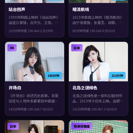
站台回声
暗流航线
1999年韩国上映的《站台回声》
2019年泰国上映的《暗流航线》
由诺兰掌镜，古天乐、王凯、杨
由宁浩掌镜，张曼玉、胡歌、全
紫共同演绎。类型上偏战争，真
度妍共同演绎。类型上偏悬疑，
153分钟
热度
190.4
k
6.2
分
1999
83分钟
热度
190.2
k
8.9
分
2019
相像洋葱一样被层层剥开，片尾
镜头语言偏写实，细节里埋着伏
余味很足。
笔，观感紧凑，值得推荐。
4K
日本
145分钟
152分钟
开场白
北岛之谜绯色
《开场白》讲述历史故事，背景
北岛之谜绯色是一部科幻题材作
设定与人物关系都紧扣中国香港
品，2019年于日本上映。由郭帆
当下的生活质感。2015年上映，
执导，刘亦菲、肖战、苍井优等
145分钟
热度
190.1
k
8.7
分
2015
152分钟
热度
190.0
k
7.3
分
2019
阿方索·卡隆执导，袁泉、张
主演。结局留白，给观众回味与
译、惠英红领衔。结局留白，给
讨论空间，整体完成度较高，适
观众回味与讨论空间，观感紧
合喜欢细腻叙事与人物刻画的观
日本
导演剪辑版
凑，值得推荐。
众。