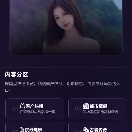
内容分区
按类型快速浏览；精选国产热播、都市情感、古装悬疑等频道入
口。
📺
🏙️
国产热播
都市情感
01
02
口碑新剧与热播榜合集
职场家庭都市题材精选
🎬
🎭
院线电影
古装传奇
03
04