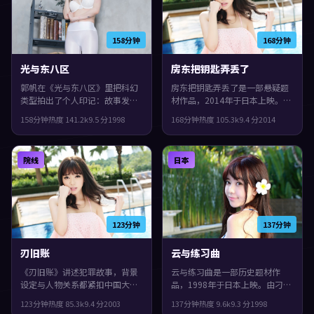
158分钟
168分钟
光与东八区
房东把钥匙弄丢了
郭帆在《光与东八区》里把科幻
房东把钥匙弄丢了是一部悬疑题
类型拍出了个人印记：故事发生
材作品，2014年于日本上映。由
在中国香港，1998年与观众见
陈凯歌执导，张子枫、梁朝伟、
158分钟
热度
141.2
k
9.5
分
1998
168分钟
热度
105.3
k
9.4
分
2014
面。主演包括秦昊、李秉宪、梁
全度妍等主演。影片在类型框架
朝伟。群像戏份饱满，配角也有
里仍保留了作者表达，节奏前半
完整弧光，整体完成度较高，适
段克制蓄力，后半段集中爆发。
院线
日本
合喜欢细腻叙事与人物刻画的观
众。
123分钟
137分钟
刃旧账
云与练习曲
《刃旧账》讲述犯罪故事，背景
云与练习曲是一部历史题材作
设定与人物关系都紧扣中国大陆
品，1998年于日本上映。由刁亦
当下的生活质感。2003年上映，
男执导，梁朝伟、菅田将晖、黄
123分钟
热度
85.3
k
9.4
分
2003
137分钟
热度
9.6
k
9.3
分
1998
张艺谋执导，章子怡、长泽雅
渤等主演。节奏前半段克制蓄