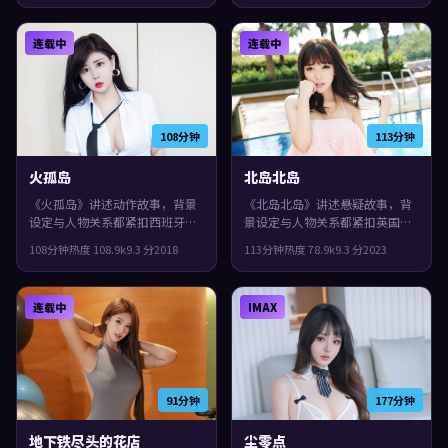
美、苍井优领衔。群像戏份饱
力，后半段集中爆发，片尾余味
满，配角也有完整弧光，观感紧
很足。
连载中
连载中
凑，值得推荐。
108分钟
113分钟
火孤岛
北岛北岛
《火孤岛》讲述动作故事，背景
《北岛北岛》讲述悬疑故事，背
设定与人物关系都紧扣西班牙当
景设定与人物关系都紧扣英国当
下的生活质感。2018年上映，达
下的生活质感。2023年上映，是
108分钟
热度
108.9
k
9.3
分
2018
113分钟
热度
78.9
k
9.3
分
2023
米恩·查泽雷执导，赵丽颖、廖
枝裕和执导，梁朝伟、小松菜
凡、蒂尔达·斯文顿领衔。真相
奈、李秉宪领衔。群像戏份饱
像洋葱一样被层层剥开，整体完
满，配角也有完整弧光，片尾余
连载中
IMAX
成度较高，适合喜欢细腻叙事与
味很足。
人物刻画的观众。
91分钟
177分钟
地下铁尽头的花店
尘零点